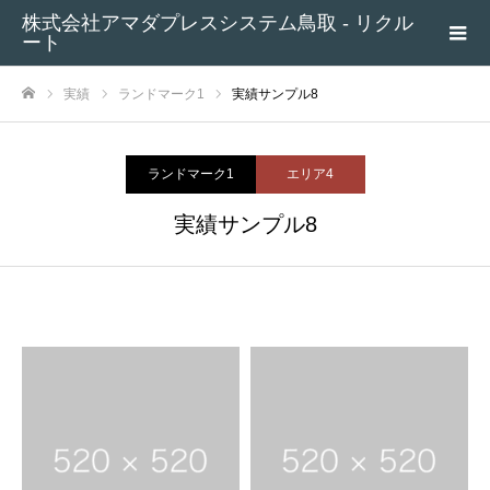
株式会社アマダプレスシステム鳥取 - リクル
ート
実績
ランドマーク1
実績サンプル8
ホーム
ランドマーク1
エリア4
実績サンプル8