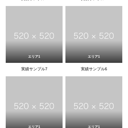
エリア1
エリア1
実績サンプル7
実績サンプル6
エリア1
エリア1