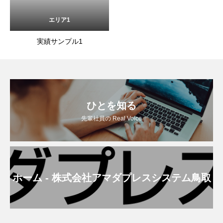
エリア1
実績サンプル1
ひとを知る
先輩社員の Real Voice
ホーム - 株式会社アマダプレスシステム鳥取