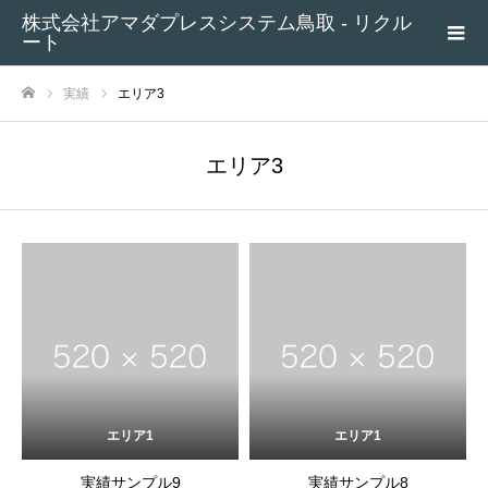
株式会社アマダプレスシステム鳥取 - リクル
ート
実績
エリア3
ホーム
エリア3
エリア1
エリア1
実績サンプル9
実績サンプル8